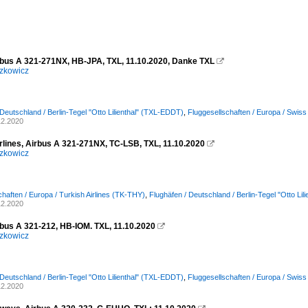
rbus A 321-271NX, HB-JPA, TXL, 11.10.2020, Danke TXL

zkowicz
 Deutschland / Berlin-Tegel "Otto Lilienthal" (TXL-EDDT)
,
Fluggesellschaften / Europa / Swis
12.2020
irlines, Airbus A 321-271NX, TC-LSB, TXL, 11.10.2020

zkowicz
chaften / Europa / Turkish Airlines (TK-THY)
,
Flughäfen / Deutschland / Berlin-Tegel "Otto Li
12.2020
rbus A 321-212, HB-IOM. TXL, 11.10.2020

zkowicz
 Deutschland / Berlin-Tegel "Otto Lilienthal" (TXL-EDDT)
,
Fluggesellschaften / Europa / Swis
12.2020