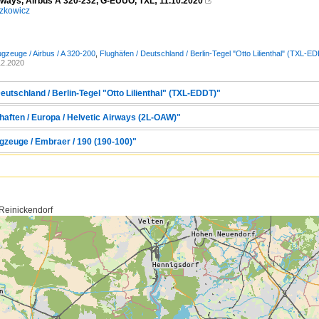
irways, Airbus A 320-232, G-EUUO, TXL; 11.10.2020

zkowicz
ugzeuge / Airbus / A 320-200
,
Flughäfen / Deutschland / Berlin-Tegel "Otto Lilienthal" (TXL-E
12.2020
eutschland / Berlin-Tegel "Otto Lilienthal" (TXL-EDDT)"
haften / Europa / Helvetic Airways (2L-OAW)"
gzeuge / Embraer / 190 (190-100)"
 Reinickendorf