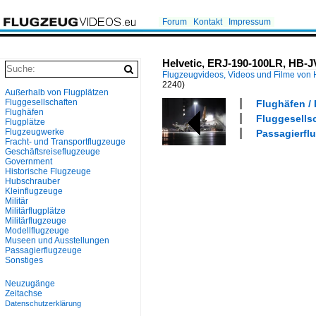
Forum
Kontakt
Impressum
Helvetic, ERJ-190-100LR, HB-J
Flugzeugvideos, Videos und Filme von
2240)
Außerhalb von Flugplätzen
Fluggesellschaften
Flughäfen / 
Flughäfen
Fluggesellsc
Flugplätze
Flugzeugwerke
Passagierflu
Fracht- und Transportflugzeuge
Geschäftsreiseflugzeuge
Government
Historische Flugzeuge
Hubschrauber
Kleinflugzeuge
Militär
Militärflugplätze
Militärflugzeuge
Modellflugzeuge
Museen und Ausstellungen
Passagierflugzeuge
Sonstiges
Neuzugänge
Zeitachse
Datenschutzerklärung