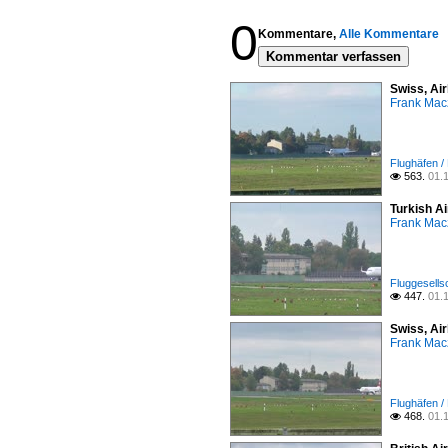
0
Kommentare,
Alle Kommentare
Kommentar verfassen
Swiss, Ai
Frank Mac
Flughäfen /
563.
01.

Turkish A
Frank Mac
Fluggesells
447.
01.

Swiss, Ai
Frank Mac
Flughäfen /
468.
01.
