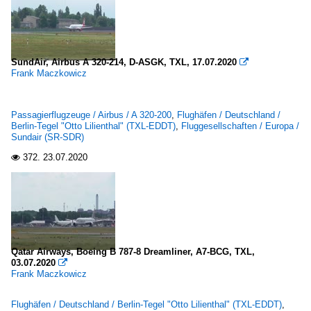
SundAir, Airbus A 320-214, D-ASGK, TXL, 17.07.2020

Frank Maczkowicz
Passagierflugzeuge / Airbus / A 320-200
,
Flughäfen / Deutschland /
Berlin-Tegel "Otto Lilienthal" (TXL-EDDT)
,
Fluggesellschaften / Europa /
Sundair (SR-SDR)
372.
23.07.2020

Qatar Airways, Boeing B 787-8 Dreamliner, A7-BCG, TXL,
03.07.2020

Frank Maczkowicz
Flughäfen / Deutschland / Berlin-Tegel "Otto Lilienthal" (TXL-EDDT)
,