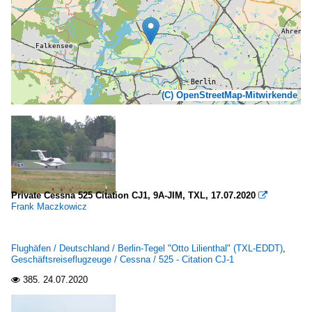
(C) OpenStreetMap-Mitwirkende
Private Cessna 525 Citation CJ1, 9A-JIM, TXL, 17.07.2020

Frank Maczkowicz
Flughäfen / Deutschland / Berlin-Tegel "Otto Lilienthal" (TXL-EDDT)
,
Geschäftsreiseflugzeuge / Cessna / 525 - Citation CJ-1
385.
24.07.2020
