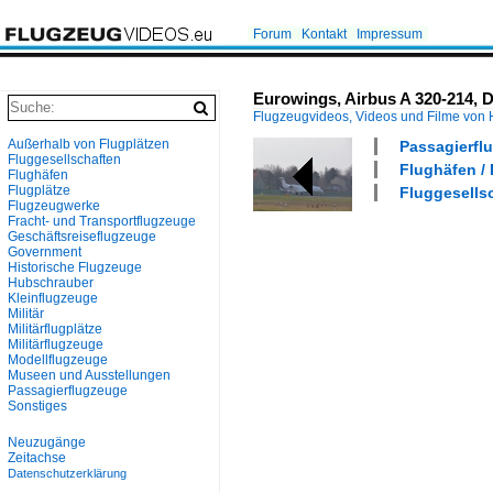
Forum
Kontakt
Impressum
Eurowings, Airbus A 320-214, 
Flugzeugvideos, Videos und Filme von
Außerhalb von Flugplätzen
Passagierflu
Fluggesellschaften
Flughäfen / 
Flughäfen
Flugplätze
Fluggesells
Flugzeugwerke
Fracht- und Transportflugzeuge
Geschäftsreiseflugzeuge
Government
Historische Flugzeuge
Hubschrauber
Kleinflugzeuge
Militär
Militärflugplätze
Militärflugzeuge
Modellflugzeuge
Museen und Ausstellungen
Passagierflugzeuge
Sonstiges
Neuzugänge
Zeitachse
Datenschutzerklärung