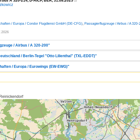
irbus A 320-214, D-AICP, BER, 31.08.2025

zkowicz
schaften / Europa / Condor Flugdienst GmbH (DE-CFG)
,
Passagierflugzeuge / Airbus / A 320-
7.2026
gzeuge / Airbus / A 320-200"
eutschland / Berlin-Tegel "Otto Lilienthal" (TXL-EDDT)"
chaften / Europa / Eurowings (EW-EWG)"
 Reinickendorf