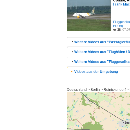
Condor, A
Frank Mac
Fluggesell
EDDB)
38.
07.0

Weitere Videos aus "Passagierflu
Weitere Videos aus "Flughäfen / D
Weitere Videos aus "Fluggesells
Videos aus der Umgebung
Deutschland > Berlin > Reinickendorf >