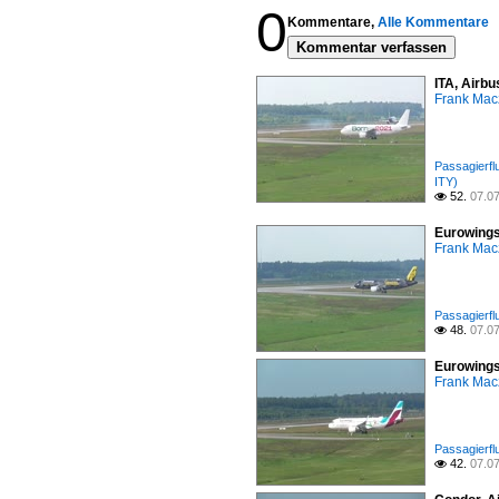
0
Kommentare,
Alle Kommentare
Kommentar verfassen
ITA, Airbu
Frank Mac
Passagierfl
ITY)
52.
07.0

Eurowings
Frank Mac
Passagierfl
48.
07.0

Eurowings
Frank Mac
Passagierfl
42.
07.0
