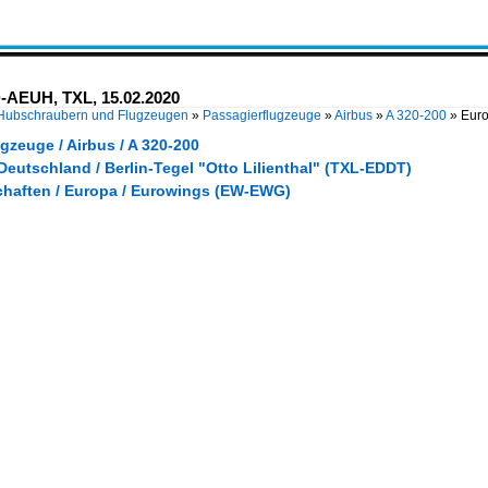
D-AEUH, TXL, 15.02.2020
 Hubschraubern und Flugzeugen
»
Passagierflugzeuge
»
Airbus
»
A 320-200
»
Euro
gzeuge / Airbus / A 320-200
Deutschland / Berlin-Tegel "Otto Lilienthal" (TXL-EDDT)
chaften / Europa / Eurowings (EW-EWG)