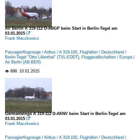
Air Berlin A 319-112 D-ABGP beim Start in Berlin-Tegel am
03.01.2015

Frank Maczkowicz
Passagierflugzeuge / Airbus / A 319-100
,
Flughäfen / Deutschland /
Berlin-Tegel "Otto Lilienthal" (TXL-EDDT)
,
Fluggesellschaften / Europa /
Air Berlin (AB-BER)
898.
10.01.2015

Germanwings A 319-112 D-AKNV beim Start in Berlin-Tegel am
03.01.2015

Frank Maczkowicz
Passagierflugzeuge / Airbus / A 319-100
,
Flughäfen / Deutschland /