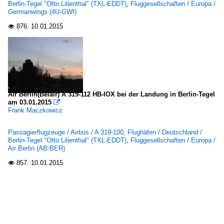
Berlin-Tegel "Otto Lilienthal" (TXL-EDDT)
,
Fluggesellschaften / Europa /
Germanwings (4U-GWI)
876.
10.01.2015

Air Berlin(Belair) A 319-112 HB-IOX bei der Landung in Berlin-Tegel
am 03.01.2015

Frank Maczkowicz
Passagierflugzeuge / Airbus / A 319-100
,
Flughäfen / Deutschland /
Berlin-Tegel "Otto Lilienthal" (TXL-EDDT)
,
Fluggesellschaften / Europa /
Air Berlin (AB-BER)
857.
10.01.2015
