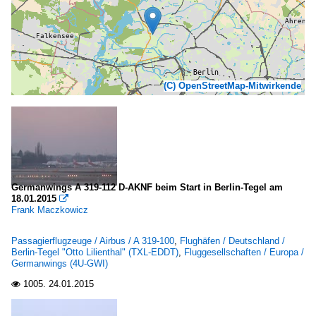
(C) OpenStreetMap-Mitwirkende
Germanwings A 319-112 D-AKNF beim Start in Berlin-Tegel am
18.01.2015

Frank Maczkowicz
Passagierflugzeuge / Airbus / A 319-100
,
Flughäfen / Deutschland /
Berlin-Tegel "Otto Lilienthal" (TXL-EDDT)
,
Fluggesellschaften / Europa /
Germanwings (4U-GWI)
1005.
24.01.2015
