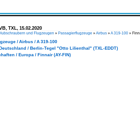
LVB, TXL, 15.02.2020
 Hubschraubern und Flugzeugen
»
Passagierflugzeuge
»
Airbus
»
A 319-100
»
Finn
gzeuge / Airbus / A 319-100
Deutschland / Berlin-Tegel "Otto Lilienthal" (TXL-EDDT)
haften / Europa / Finnair (AY-FIN)