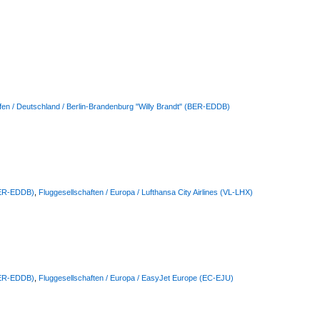
fen / Deutschland / Berlin-Brandenburg "Willy Brandt" (BER-EDDB)
(BER-EDDB)
,
Fluggesellschaften / Europa / Lufthansa City Airlines (VL-LHX)
(BER-EDDB)
,
Fluggesellschaften / Europa / EasyJet Europe (EC-EJU)