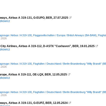
irways, Airbus A 319-131, G-EUPO, BER, 27.07.2025

zkowicz
ugzeuge / Airbus / A 319-100
,
Fluggesellschaften / Europa / British Airways (BA-BAW)
,
Flughä
7.2026
 City Airlines, Airbus A 319-112, D-ASTX "Cuxhaven", BER, 19.01.2025

zkowicz
ugzeuge / Airbus / A 319-100
,
Flughäfen / Deutschland / Berlin-Brandenburg "Willy Brandt" 
5.2026
urope, Airbus A 319-111, OE-LQX, BER, 12.05.2025

zkowicz
ugzeuge / Airbus / A 319-100
,
Flughäfen / Deutschland / Berlin-Brandenburg "Willy Brandt" 
4.2026
irways, Airbus A 319-131, G-EUPZ, BER, 12.05.2024
