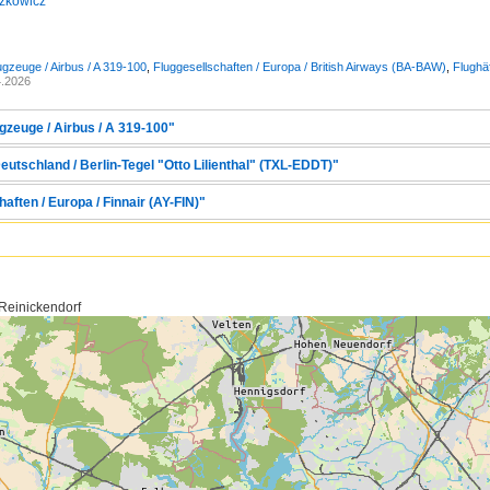
zkowicz
ugzeuge / Airbus / A 319-100
,
Fluggesellschaften / Europa / British Airways (BA-BAW)
,
Flughä
4.2026
gzeuge / Airbus / A 319-100"
eutschland / Berlin-Tegel "Otto Lilienthal" (TXL-EDDT)"
aften / Europa / Finnair (AY-FIN)"
 Reinickendorf