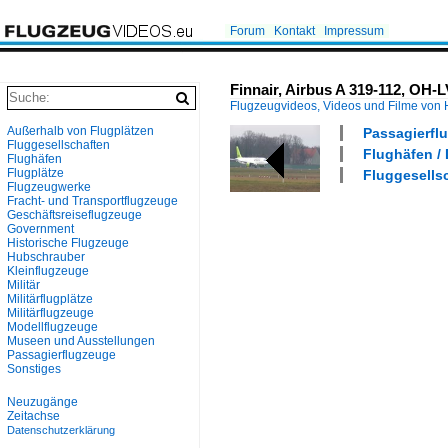
Forum
Kontakt
Impressum
Finnair, Airbus A 319-112, OH-
Flugzeugvideos, Videos und Filme von
Außerhalb von Flugplätzen
Passagierflu
Fluggesellschaften
Flughäfen / 
Flughäfen
Flugplätze
Fluggesellsc
Flugzeugwerke
Fracht- und Transportflugzeuge
Geschäftsreiseflugzeuge
Government
Historische Flugzeuge
Hubschrauber
Kleinflugzeuge
Militär
Militärflugplätze
Militärflugzeuge
Modellflugzeuge
Museen und Ausstellungen
Passagierflugzeuge
Sonstiges
Neuzugänge
Zeitachse
Datenschutzerklärung