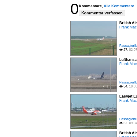
0
Kommentare,
Alle Kommentare
Kommentar verfassen
British A
Frank Mac
Passagierfl
27.
02.0

Lufthansa
Frank Mac
Passagierfl
54.
18.0

Easyjet E
Frank Mac
Passagierfl
62.
09.0

British A