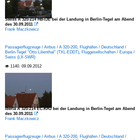
Swiss A 320-214 HB-IJE bei der Landung in Berlin-Tegel am Abend
des 30.09.2011

Frank Maczkowicz
Passagierflugzeuge / Airbus / A 320-200
,
Flughäfen / Deutschland /
Berlin-Tegel "Otto Lilienthal" (TXL-EDDT)
,
Fluggesellschaften / Europa /
Swiss (LX-SWR)
1140.
09.09.2012

Iberia A 320-214 EC-KHJ bei der Landung in Berlin-Tegel am Abend
des 30.09.2011

Frank Maczkowicz
Passagierflugzeuge / Airbus / A 320-200
,
Flughäfen / Deutschland /