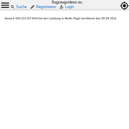
flugzeugvideos.eu
Suche
Registrieren
Login
Iberia A 320-214 EC-KHJ bei der Landung in Berlin-Tegel am Abend des 30.09.2011