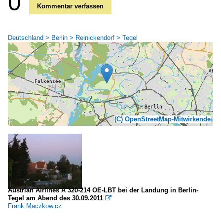
0
Kommentar verfassen
Deutschland > Berlin > Reinickendorf > Tegel
(C) OpenStreetMap-Mitwirkende
Austrian Airlines A 320-214 OE-LBT bei der Landung in Berlin-
Tegel am Abend des 30.09.2011

Frank Maczkowicz