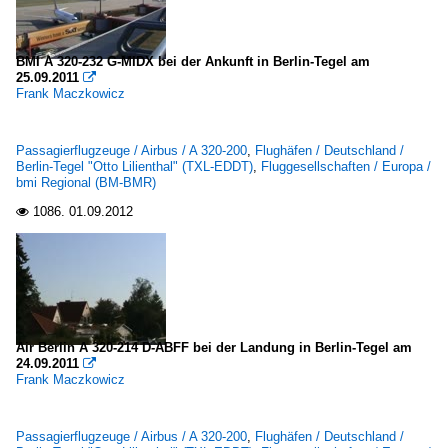
BMI A 320-232 G-MIDX bei der Ankunft in Berlin-Tegel am
25.09.2011

Frank Maczkowicz
Passagierflugzeuge / Airbus / A 320-200
,
Flughäfen / Deutschland /
Berlin-Tegel "Otto Lilienthal" (TXL-EDDT)
,
Fluggesellschaften / Europa /
bmi Regional (BM-BMR)
1086.
01.09.2012

Air Berlin A 320-214 D-ABFF bei der Landung in Berlin-Tegel am
24.09.2011

Frank Maczkowicz
Passagierflugzeuge / Airbus / A 320-200
,
Flughäfen / Deutschland /