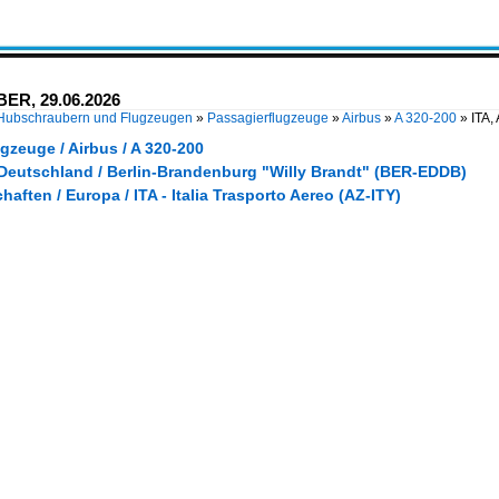
 BER, 29.06.2026
 Hubschraubern und Flugzeugen
»
Passagierflugzeuge
»
Airbus
»
A 320-200
»
ITA,
gzeuge / Airbus / A 320-200
 Deutschland / Berlin-Brandenburg "Willy Brandt" (BER-EDDB)
haften / Europa / ITA - Italia Trasporto Aereo (AZ-ITY)