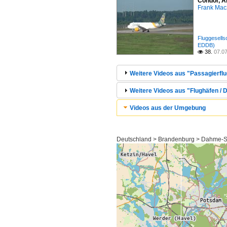
Condor, A
Frank Mac
Fluggesell
EDDB)
38.
07.0

Weitere Videos aus "Passagierflu
Weitere Videos aus "Flughäfen / 
Videos aus der Umgebung
Deutschland > Brandenburg > Dahme-Sp