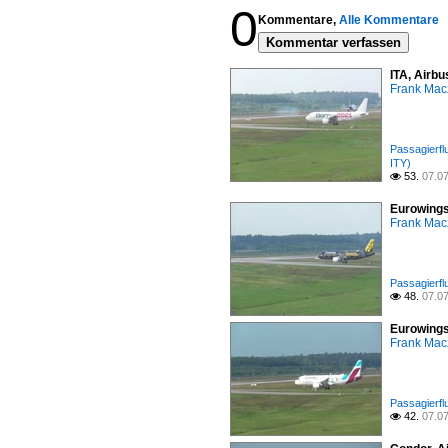
0
Kommentare,
Alle Kommentare
Kommentar verfassen
ITA, Airbu
Frank Mac
Passagierfl
ITY)
53.
07.0

Eurowings
Frank Mac
Passagierfl
48.
07.0

Eurowings
Frank Mac
Passagierfl
42.
07.0
