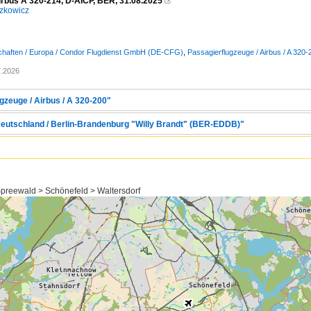
irbus A 320-214, D-AICP, BER, 31.08.2025

zkowicz
schaften / Europa / Condor Flugdienst GmbH (DE-CFG)
,
Passagierflugzeuge / Airbus / A 320-
7.2026
gzeuge / Airbus / A 320-200"
Deutschland / Berlin-Brandenburg "Willy Brandt" (BER-EDDB)"
reewald > Schönefeld > Waltersdorf