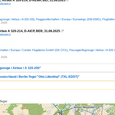
, Airbus A 320-214, D-AEWP, BEr, 31.08.2025

zkowicz
ugzeuge / Airbus / A 320-200
,
Fluggesellschaften / Europa / Eurowings (EW-EWG)
,
Flughäfen
7.2026
irbus A 320-214, D-AICP, BER, 31.08.2025

zkowicz
schaften / Europa / Condor Flugdienst GmbH (DE-CFG)
,
Passagierflugzeuge / Airbus / A 320-
7.2026
gzeuge / Airbus / A 320-200"
eutschland / Berlin-Tegel "Otto Lilienthal" (TXL-EDDT)"
 Tegel