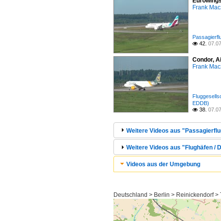
Eurowings
Frank Mac
Passagierfl
42.
07.0

Condor, A
Frank Mac
Fluggesell
EDDB)
38.
07.0

Weitere Videos aus "Passagierflu
Weitere Videos aus "Flughäfen / D
Videos aus der Umgebung
Deutschland > Berlin > Reinickendorf >