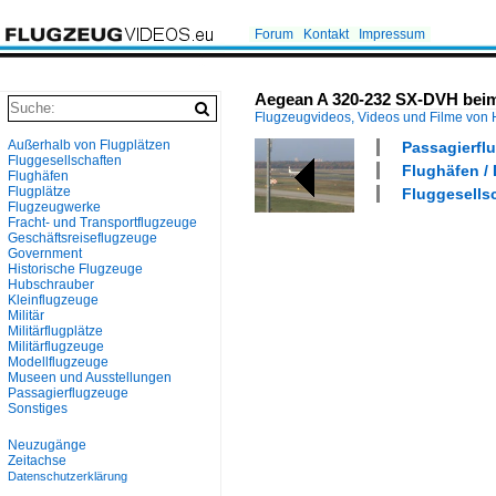
Forum
Kontakt
Impressum
Aegean A 320-232 SX-DVH beim 
Flugzeugvideos, Videos und Filme von
Außerhalb von Flugplätzen
Passagierflu
Fluggesellschaften
Flughäfen / 
Flughäfen
Flugplätze
Fluggesellsc
Flugzeugwerke
Fracht- und Transportflugzeuge
Geschäftsreiseflugzeuge
Government
Historische Flugzeuge
Hubschrauber
Kleinflugzeuge
Militär
Militärflugplätze
Militärflugzeuge
Modellflugzeuge
Museen und Ausstellungen
Passagierflugzeuge
Sonstiges
Neuzugänge
Zeitachse
Datenschutzerklärung