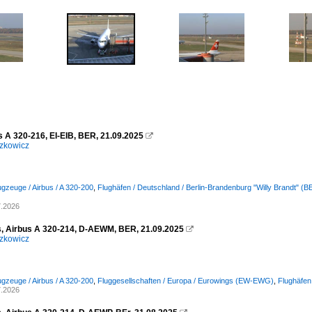
s A 320-216, EI-EIB, BER, 21.09.2025

zkowicz
ugzeuge / Airbus / A 320-200
,
Flughäfen / Deutschland / Berlin-Brandenburg "Willy Brandt" 
7.2026
, Airbus A 320-214, D-AEWM, BER, 21.09.2025

zkowicz
ugzeuge / Airbus / A 320-200
,
Fluggesellschaften / Europa / Eurowings (EW-EWG)
,
Flughäfen
7.2026