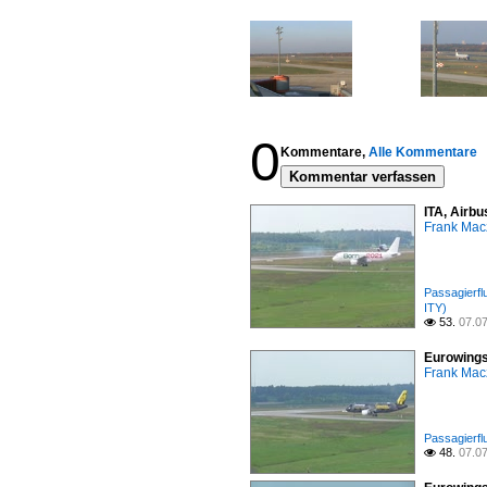
0
Kommentare,
Alle Kommentare
Kommentar verfassen
ITA, Airbu
Frank Mac
Passagierfl
ITY)
53.
07.0

Eurowings
Frank Mac
Passagierfl
48.
07.0
