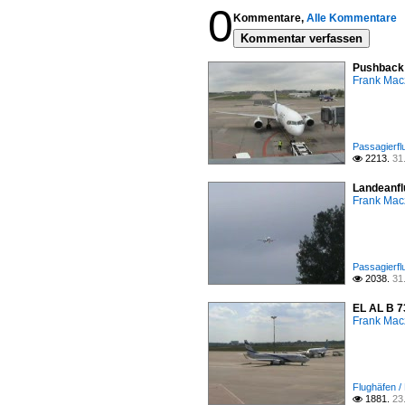
0
Kommentare,
Alle Kommentare
Kommentar verfassen
Pushback 
Frank Mac
Passagierfl
2213.
31

Landeanfl
Frank Mac
Passagierfl
2038.
31

EL AL B 7
Frank Mac
Flughäfen /
1881.
23
