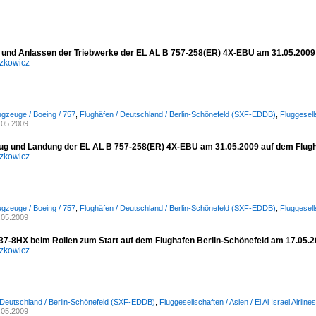
und Anlassen der Triebwerke der EL AL B 757-258(ER) 4X-EBU am 31.05.2009 
zkowicz
ugzeuge / Boeing / 757
,
Flughäfen / Deutschland / Berlin-Schönefeld (SXF-EDDB)
,
Fluggesells
.05.2009
ug und Landung der EL AL B 757-258(ER) 4X-EBU am 31.05.2009 auf dem Flugh
zkowicz
ugzeuge / Boeing / 757
,
Flughäfen / Deutschland / Berlin-Schönefeld (SXF-EDDB)
,
Fluggesells
.05.2009
37-8HX beim Rollen zum Start auf dem Flughafen Berlin-Schönefeld am 17.05.
zkowicz
 Deutschland / Berlin-Schönefeld (SXF-EDDB)
,
Fluggesellschaften / Asien / El Al Israel Airlin
.05.2009