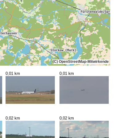
(C) OpenStreetMap-Mitwirkende
0,01 km
0,01 km
0,02 km
0,02 km