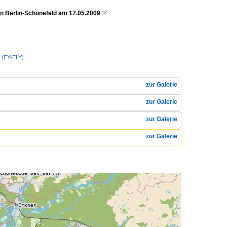
n Berlin-Schönefeld am 17.05.2009

es (EY-ELY)
zur Galerie
zur Galerie
zur Galerie
zur Galerie