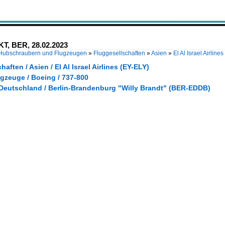
T, BER, 28.02.2023
 Hubschraubern und Flugzeugen
»
Fluggesellschaften
»
Asien
»
El Al Israel Airline
aften / Asien / El Al Israel Airlines (EY-ELY)
gzeuge / Boeing / 737-800
 Deutschland / Berlin-Brandenburg "Willy Brandt" (BER-EDDB)