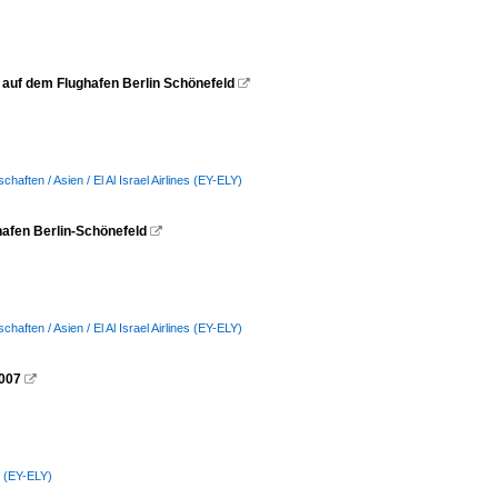
auf dem Flughafen Berlin Schönefeld

chaften / Asien / El Al Israel Airlines (EY-ELY)
afen Berlin-Schönefeld

chaften / Asien / El Al Israel Airlines (EY-ELY)
2007

es (EY-ELY)