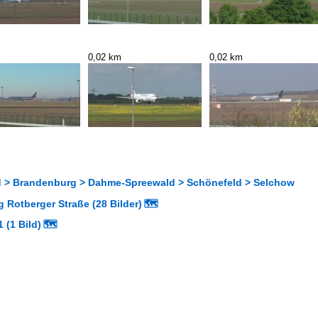
0,02 km
0,02 km
 > Brandenburg > Dahme-Spreewald > Schönefeld > Selchow
 Rotberger Straße (28 Bilder)
🗺
 (1 Bild)
🗺