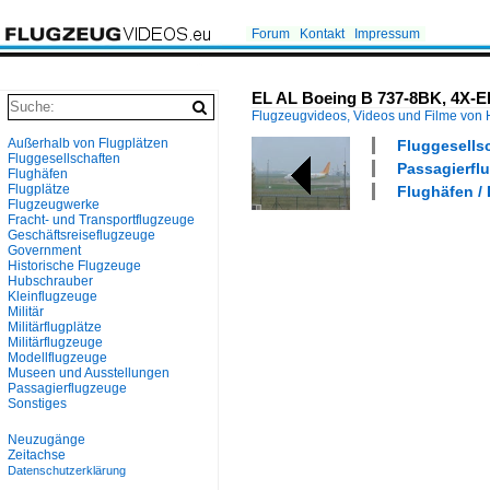
Forum
Kontakt
Impressum
EL AL Boeing B 737-8BK, 4X-EK
Flugzeugvideos, Videos und Filme von
Außerhalb von Flugplätzen
Fluggesellsch
Fluggesellschaften
Passagierflu
Flughäfen
Flugplätze
Flughäfen /
Flugzeugwerke
Fracht- und Transportflugzeuge
Geschäftsreiseflugzeuge
Government
Historische Flugzeuge
Hubschrauber
Kleinflugzeuge
Militär
Militärflugplätze
Militärflugzeuge
Modellflugzeuge
Museen und Ausstellungen
Passagierflugzeuge
Sonstiges
Neuzugänge
Zeitachse
Datenschutzerklärung