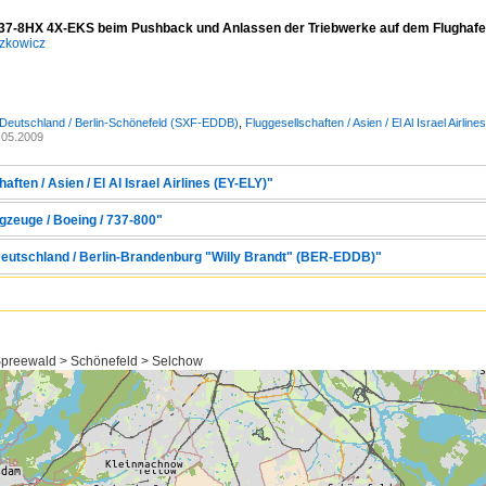
37-8HX 4X-EKS beim Pushback und Anlassen der Triebwerke auf dem Flughafe
zkowicz
 Deutschland / Berlin-Schönefeld (SXF-EDDB)
,
Fluggesellschaften / Asien / El Al Israel Airlin
.05.2009
ften / Asien / El Al Israel Airlines (EY-ELY)"
gzeuge / Boeing / 737-800"
Deutschland / Berlin-Brandenburg "Willy Brandt" (BER-EDDB)"
preewald > Schönefeld > Selchow