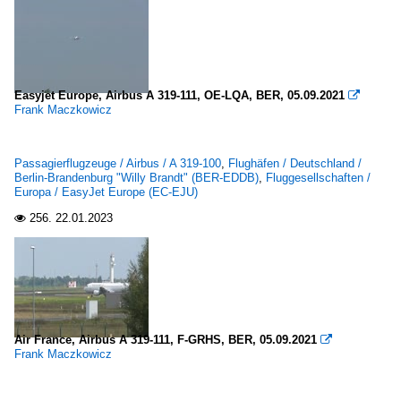
Easyjet Europe, Airbus A 319-111, OE-LQA, BER, 05.09.2021

Frank Maczkowicz
Passagierflugzeuge / Airbus / A 319-100
,
Flughäfen / Deutschland /
Berlin-Brandenburg "Willy Brandt" (BER-EDDB)
,
Fluggesellschaften /
Europa / EasyJet Europe (EC-EJU)
256.
22.01.2023

Air France, Airbus A 319-111, F-GRHS, BER, 05.09.2021

Frank Maczkowicz