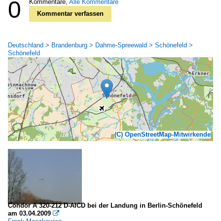
0
Kommentare,
Alle Kommentare
Kommentar verfassen
Deutschland > Brandenburg > Dahme-Spreewald > Schönefeld >
Schönefeld
(C) OpenStreetMap-Mitwirkende
Condor A 320-212 D-AICD bei der Landung in Berlin-Schönefeld
am 03.04.2009
