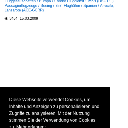
Fluggesellschaften / Europa / Condor Flugdienst GmbH (DE-CFG)
,
Passagierflugzeuge / Boeing / 757
,
Flughäfen / Spanien / Arrecife,
Lanzarote (ACE-GCRR)
3454.
15.03.2009

Diese Webseite verwendet Cookies, um
Inhalte und Anzeigen zu personalisieren und
Zugriffe zu analysieren. Mit der Nutzung
stimmen Sie der Verwendung von Cookies
zu. Mehr erfahren: