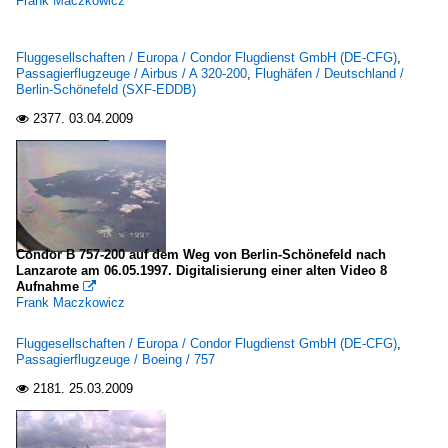
Frank Maczkowicz
Fluggesellschaften / Europa / Condor Flugdienst GmbH (DE-CFG)
,
Passagierflugzeuge / Airbus / A 320-200
,
Flughäfen / Deutschland /
Berlin-Schönefeld (SXF-EDDB)
2377.
03.04.2009

Condor B 757-200 auf dem Weg von Berlin-Schönefeld nach
Lanzarote am 06.05.1997. Digitalisierung einer alten Video 8
Aufnahme

Frank Maczkowicz
Fluggesellschaften / Europa / Condor Flugdienst GmbH (DE-CFG)
,
Passagierflugzeuge / Boeing / 757
2181.
25.03.2009
