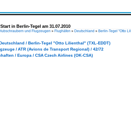
art in Berlin-Tegel am 31.07.2010
 Hubschraubern und Flugzeugen
»
Flughäfen
»
Deutschland
»
Berlin-Tegel "Otto L
Deutschland / Berlin-Tegel "Otto Lilienthal" (TXL-EDDT)
gzeuge / ATR (Avions de Transport Regional) / 42/72
haften / Europa / CSA Czech Airlines (OK-CSA)