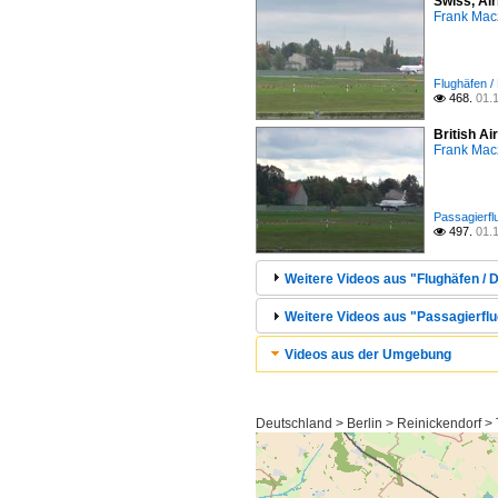
Swiss, Ai
Frank Mac
Flughäfen /
468.
01.

British A
Frank Mac
Passagierfl
497.
01.

Weitere Videos aus "Flughäfen / D
Weitere Videos aus "Passagierflu
Videos aus der Umgebung
Deutschland > Berlin > Reinickendorf >