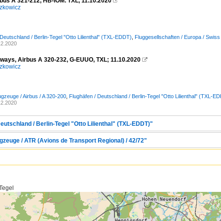
rbus A 321-212, HB-IOM. TXL, 11.10.2020

zkowicz
 Deutschland / Berlin-Tegel "Otto Lilienthal" (TXL-EDDT)
,
Fluggesellschaften / Europa / Swis
12.2020
irways, Airbus A 320-232, G-EUUO, TXL; 11.10.2020

zkowicz
ugzeuge / Airbus / A 320-200
,
Flughäfen / Deutschland / Berlin-Tegel "Otto Lilienthal" (TXL-E
12.2020
eutschland / Berlin-Tegel "Otto Lilienthal" (TXL-EDDT)"
gzeuge / ATR (Avions de Transport Regional) / 42/72"
 Tegel