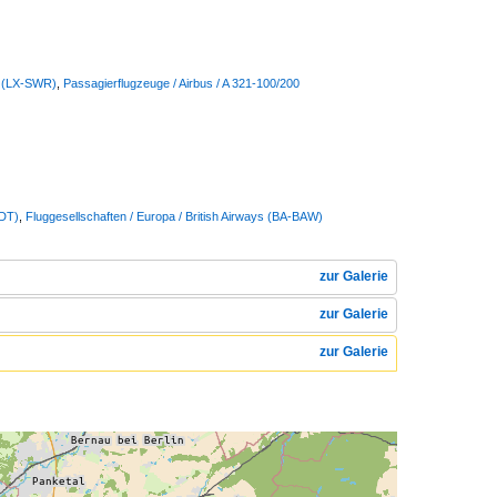
s (LX-SWR)
,
Passagierflugzeuge / Airbus / A 321-100/200
DDT)
,
Fluggesellschaften / Europa / British Airways (BA-BAW)
zur Galerie
zur Galerie
zur Galerie