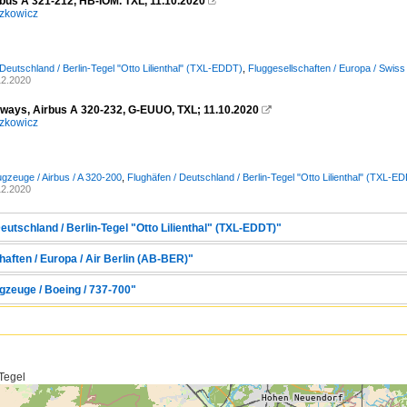
rbus A 321-212, HB-IOM. TXL, 11.10.2020

zkowicz
 Deutschland / Berlin-Tegel "Otto Lilienthal" (TXL-EDDT)
,
Fluggesellschaften / Europa / Swis
12.2020
irways, Airbus A 320-232, G-EUUO, TXL; 11.10.2020

zkowicz
ugzeuge / Airbus / A 320-200
,
Flughäfen / Deutschland / Berlin-Tegel "Otto Lilienthal" (TXL-E
12.2020
eutschland / Berlin-Tegel "Otto Lilienthal" (TXL-EDDT)"
aften / Europa / Air Berlin (AB-BER)"
gzeuge / Boeing / 737-700"
 Tegel