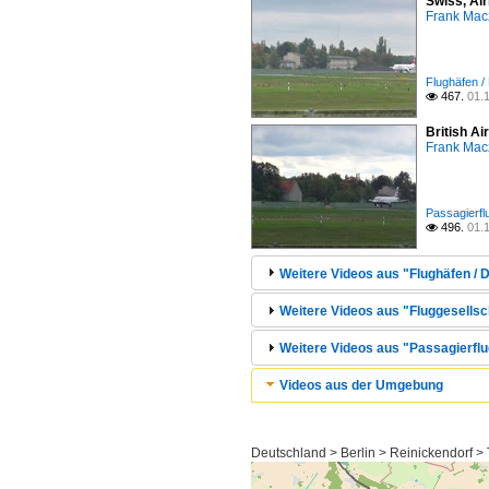
Swiss, Ai
Frank Mac
Flughäfen /
467.
01.

British A
Frank Mac
Passagierfl
496.
01.

Weitere Videos aus "Flughäfen / D
Weitere Videos aus "Fluggesellsch
Weitere Videos aus "Passagierflu
Videos aus der Umgebung
Deutschland > Berlin > Reinickendorf >