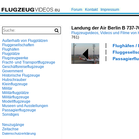
Forum
Kontakt
Impressum
Landung der Air Berlin B 737-
Flugzeugvideos, Videos und Filme von
761)
Außerhalb von Flugplätzen
Fluggesellschaften
Flughäfen / 
Flughäfen
Fluggesellsc
Flugplätze
Flugzeugwerke
Passagierflu
Fracht- und Transportflugzeuge
Geschäftsreiseflugzeuge
Government
Historische Flugzeuge
Hubschrauber
Kleinflugzeuge
Militär
Militärflugplätze
Militärflugzeuge
Modellflugzeuge
Museen und Ausstellungen
Passagierflugzeuge
Sonstiges
Neuzugänge
Zeitachse
Datenschutzerklärung