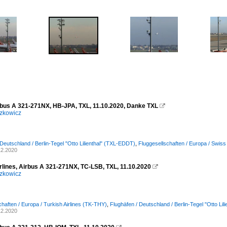
rbus A 321-271NX, HB-JPA, TXL, 11.10.2020, Danke TXL

zkowicz
 Deutschland / Berlin-Tegel "Otto Lilienthal" (TXL-EDDT)
,
Fluggesellschaften / Europa / Swis
12.2020
irlines, Airbus A 321-271NX, TC-LSB, TXL, 11.10.2020

zkowicz
chaften / Europa / Turkish Airlines (TK-THY)
,
Flughäfen / Deutschland / Berlin-Tegel "Otto Li
12.2020