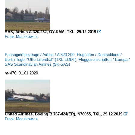
SAS, Airbus A 320-232, OY-KAM, TXL, 29.12.2019

Frank Maczkowicz
Passagierflugzeuge / Airbus / A 320-200
,
Flughäfen / Deutschland /
Berlin-Tegel "Otto Lilienthal" (TXL-EDDT)
,
Fluggesellschaften / Europa /
SAS Scandinavian Airlines (SK-SAS)
476.
01.01.2020

United Airlines, Boeing B 767-424(ER), N76055, TXL, 29.12.2019

Frank Maczkowicz