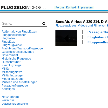
Forum
Kontakt
Impressum
SundAir, Airbus A 320-214, D-
Flugzeugvideos, Videos und Filme von
Außerhalb von Flugplätzen
Passagierflu
Fluggesellschaften
Flughäfen / 
Flughäfen
Flugplätze
Fluggesellsc
Flugzeugwerke
Fracht- und Transportflugzeuge
Geschäftsreiseflugzeuge
Government
Historische Flugzeuge
Hubschrauber
Kleinflugzeuge
Militär
Militärflugplätze
Militärflugzeuge
Modellflugzeuge
Museen und Ausstellungen
Passagierflugzeuge
Sonstiges
Neuzugänge
Zeitachse
Datenschutzerklärung