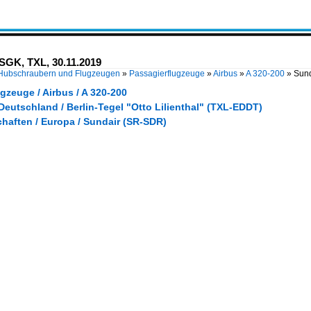
ASGK, TXL, 30.11.2019
 Hubschraubern und Flugzeugen
»
Passagierflugzeuge
»
Airbus
»
A 320-200
»
Sund
gzeuge / Airbus / A 320-200
Deutschland / Berlin-Tegel "Otto Lilienthal" (TXL-EDDT)
haften / Europa / Sundair (SR-SDR)