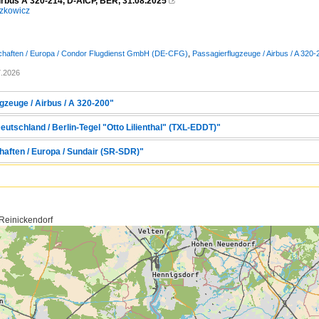
irbus A 320-214, D-AICP, BER, 31.08.2025

zkowicz
schaften / Europa / Condor Flugdienst GmbH (DE-CFG)
,
Passagierflugzeuge / Airbus / A 320-
7.2026
gzeuge / Airbus / A 320-200"
eutschland / Berlin-Tegel "Otto Lilienthal" (TXL-EDDT)"
haften / Europa / Sundair (SR-SDR)"
 Reinickendorf