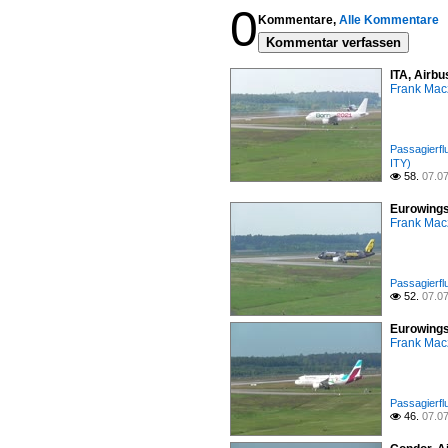
0
Kommentare,
Alle Kommentare
Kommentar verfassen
ITA, Airbu
Frank Mac
Passagierfl
ITY)
58.
07.0

Eurowings
Frank Mac
Passagierfl
52.
07.0

Eurowings
Frank Mac
Passagierfl
46.
07.0
