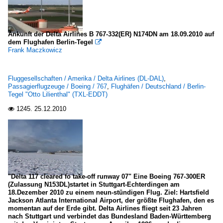
Ankunft der Delta Airlines B 767-332(ER) N174DN am 18.09.2010 auf
dem Flughafen Berlin-Tegel

Frank Maczkowicz
Fluggesellschaften / Amerika / Delta Airlines (DL-DAL)
,
Passagierflugzeuge / Boeing / 767
,
Flughäfen / Deutschland / Berlin-
Tegel "Otto Lilienthal" (TXL-EDDT)
1245.
25.12.2010

"Delta 117 cleared fo take-off runway 07" Eine Boeing 767-300ER
(Zulassung N153DL)startet in Stuttgart-Echterdingen am
18.Dezember 2010 zu einem neun-stündigen Flug. Ziel: Hartsfield
Jackson Atlanta International Airport, der größte Flughafen, den es
momentan auf der Erde gibt. Delta Airlines fliegt seit 23 Jahren
nach Stuttgart und verbindet das Bundesland Baden-Württemberg