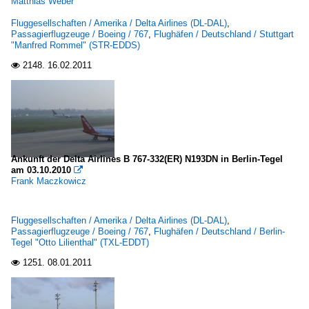
Matthias Weber
Fluggesellschaften / Amerika / Delta Airlines (DL-DAL)
,
Passagierflugzeuge / Boeing / 767
,
Flughäfen / Deutschland / Stuttgart
"Manfred Rommel" (STR-EDDS)
2148.
16.02.2011

Ankunft der Delta Airlines B 767-332(ER) N193DN in Berlin-Tegel
am 03.10.2010

Frank Maczkowicz
Fluggesellschaften / Amerika / Delta Airlines (DL-DAL)
,
Passagierflugzeuge / Boeing / 767
,
Flughäfen / Deutschland / Berlin-
Tegel "Otto Lilienthal" (TXL-EDDT)
1251.
08.01.2011
