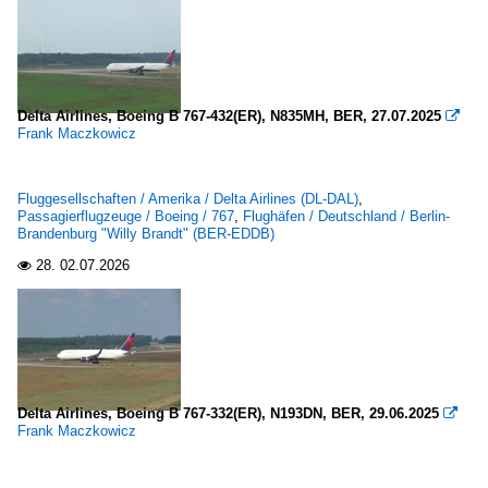
Delta Airlines, Boeing B 767-432(ER), N835MH, BER, 27.07.2025

Frank Maczkowicz
Fluggesellschaften / Amerika / Delta Airlines (DL-DAL)
,
Passagierflugzeuge / Boeing / 767
,
Flughäfen / Deutschland / Berlin-
Brandenburg "Willy Brandt" (BER-EDDB)
28.
02.07.2026

Delta Airlines, Boeing B 767-332(ER), N193DN, BER, 29.06.2025

Frank Maczkowicz