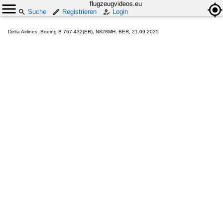
flugzeugvideos.eu
Suche
Registrieren
Login
Delta Airlines, Boeing B 767-432(ER), N828MH, BER, 21.09.2025