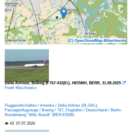
(C) OpenStreetMap-Mitwirkende
Delta Airlines, Boeing B 767-432(Er), H835MH, BERR, 31.08.2025

Frank Maczkowicz
Fluggesellschaften / Amerika / Delta Airlines (DL-DAL)
,
Passagierflugzeuge / Boeing / 767
,
Flughäfen / Deutschland / Berlin-
Brandenburg "Willy Brandt" (BER-EDDB)
43.
07.07.2026
