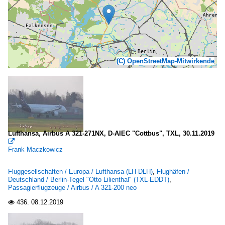
(C) OpenStreetMap-Mitwirkende
Lufthansa, Airbus A 321-271NX, D-AIEC "Cottbus", TXL, 30.11.2019

Frank Maczkowicz
Fluggesellschaften / Europa / Lufthansa (LH-DLH)
,
Flughäfen /
Deutschland / Berlin-Tegel "Otto Lilienthal" (TXL-EDDT)
,
Passagierflugzeuge / Airbus / A 321-200 neo
436.
08.12.2019
