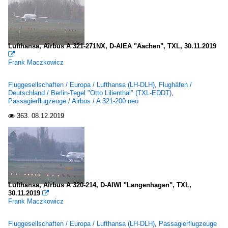
Lufthansa, Airbus A 321-271NX, D-AIEA "Aachen", TXL, 30.11.2019

Frank Maczkowicz
Fluggesellschaften / Europa / Lufthansa (LH-DLH)
,
Flughäfen /
Deutschland / Berlin-Tegel "Otto Lilienthal" (TXL-EDDT)
,
Passagierflugzeuge / Airbus / A 321-200 neo
363.
08.12.2019

Lufthansa, Airbus A 320-214, D-AIWI "Langenhagen", TXL,
30.11.2019

Frank Maczkowicz
Fluggesellschaften / Europa / Lufthansa (LH-DLH)
,
Passagierflugzeuge