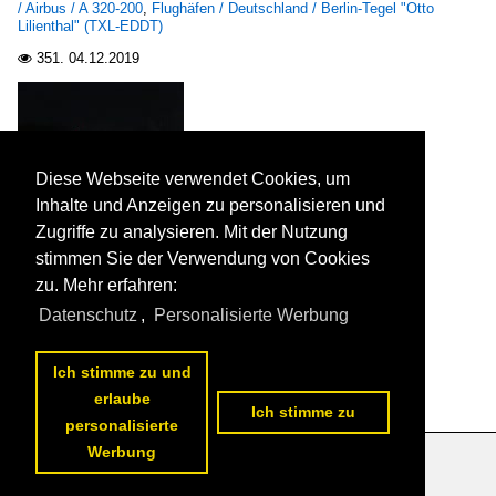
/ Airbus / A 320-200
,
Flughäfen / Deutschland / Berlin-Tegel "Otto
Lilienthal" (TXL-EDDT)
351.
04.12.2019

Diese Webseite verwendet Cookies, um
Inhalte und Anzeigen zu personalisieren und
Lufthansa, Airbus A 320-271N, D-AINP, TXL, 30.11.2019

Frank Maczkowicz
Zugriffe zu analysieren. Mit der Nutzung
stimmen Sie der Verwendung von Cookies
zu. Mehr erfahren:
Fluggesellschaften / Europa / Lufthansa (LH-DLH)
,
Flughäfen /
Deutschland / Berlin-Tegel "Otto Lilienthal" (TXL-EDDT)
,
Datenschutz
,
Personalisierte Werbung
Passagierflugzeuge / Airbus / A 320-200 neo
464.
01.12.2019

Ich stimme zu und
erlaube
Ich stimme zu
personalisierte
Werbung
Datenschutzerklärung
|
Impressum
|
Kontakt