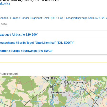
irbus A 320-214, D-AICP, BER, 31.08.2025

zkowicz
schaften / Europa / Condor Flugdienst GmbH (DE-CFG)
,
Passagierflugzeuge / Airbus / A 320-
7.2026
gzeuge / Airbus / A 320-200"
eutschland / Berlin-Tegel "Otto Lilienthal" (TXL-EDDT)"
chaften / Europa / Eurowings (EW-EWG)"
 Reinickendorf