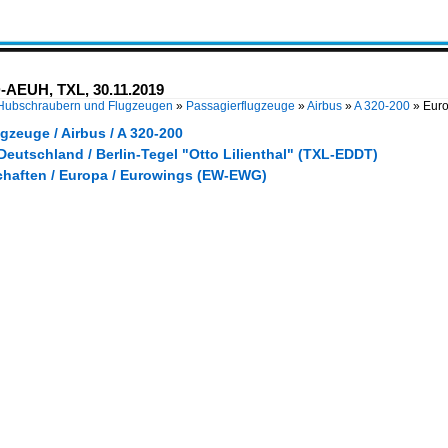
D-AEUH, TXL, 30.11.2019
 Hubschraubern und Flugzeugen
»
Passagierflugzeuge
»
Airbus
»
A 320-200
»
Euro
gzeuge / Airbus / A 320-200
Deutschland / Berlin-Tegel "Otto Lilienthal" (TXL-EDDT)
chaften / Europa / Eurowings (EW-EWG)