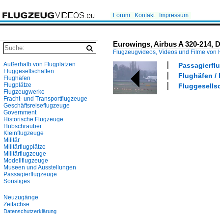
Forum
Kontakt
Impressum
Eurowings, Airbus A 320-214, 
Flugzeugvideos, Videos und Filme von
Außerhalb von Flugplätzen
Passagierflu
Fluggesellschaften
Flughäfen / 
Flughäfen
Flugplätze
Fluggesells
Flugzeugwerke
Fracht- und Transportflugzeuge
Geschäftsreiseflugzeuge
Government
Historische Flugzeuge
Hubschrauber
Kleinflugzeuge
Militär
Militärflugplätze
Militärflugzeuge
Modellflugzeuge
Museen und Ausstellungen
Passagierflugzeuge
Sonstiges
Neuzugänge
Zeitachse
Datenschutzerklärung