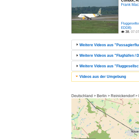
Condor, A
Frank Mac
Fluggesell
EDDB)
38.
07.0

Weitere Videos aus "Passagierflu
Weitere Videos aus "Flughäfen / D
Weitere Videos aus "Fluggesells
Videos aus der Umgebung
Deutschland > Berlin > Reinickendorf >