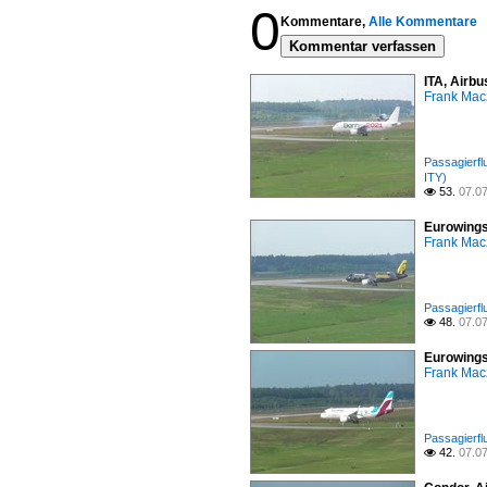
0
Kommentare,
Alle Kommentare
Kommentar verfassen
ITA, Airbu
Frank Mac
Passagierfl
ITY)
53.
07.0

Eurowings
Frank Mac
Passagierfl
48.
07.0

Eurowings
Frank Mac
Passagierfl
42.
07.0
