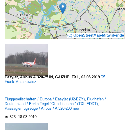
(C) OpenStreetMap-Mitwirkende
Easyjet, Airbus A 320-251N, G-UZHE, TXL, 02.03.2019

Frank Maczkowicz
Fluggesellschaften / Europa / Easyjet (U2-EZY)
,
Flughäfen /
Deutschland / Berlin-Tegel "Otto Lilienthal" (TXL-EDDT)
,
Passagierflugzeuge / Airbus / A 320-200 neo
523.
18.03.2019
