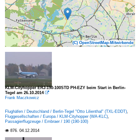
(C) OpenStreetMap-Mitwirkende
KLM-Cityhopper ERJ-190-100STD PH-EZY beim Start in Berlin-
Tegel am 26.10.2014

Frank Maczkowicz
Flughäfen / Deutschland / Berlin-Tegel "Otto Lilienthal" (TXL-EDDT)
,
Fluggesellschaften / Europa / KLM-Cityhopper (WA-KLC)
,
Passagierflugzeuge / Embraer / 190 (190-100)
876.
04.12.2014
