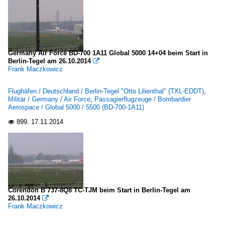
Germany Air Force BD-700 1A11 Global 5000 14+04 beim Start in
Berlin-Tegel am 26.10.2014

Frank Maczkowicz
Flughäfen / Deutschland / Berlin-Tegel "Otto Lilienthal" (TXL-EDDT)
,
Militär / Germany / Air Force
,
Passagierflugzeuge / Bombardier
Aerospace / Global 5000 / 5500 (BD-700-1A11)
899.
17.11.2014

Corendon B 737-8Q8 TC-TJM beim Start in Berlin-Tegel am
26.10.2014

Frank Maczkowicz