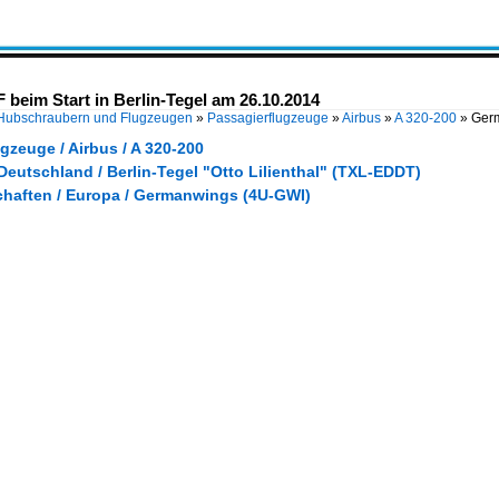
beim Start in Berlin-Tegel am 26.10.2014
 Hubschraubern und Flugzeugen
»
Passagierflugzeuge
»
Airbus
»
A 320-200
»
Germ
gzeuge / Airbus / A 320-200
Deutschland / Berlin-Tegel "Otto Lilienthal" (TXL-EDDT)
chaften / Europa / Germanwings (4U-GWI)