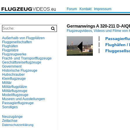
Forum
Kontakt
Impressum
Germanwings A 320-211 D-AIQF 
Flugzeugvideos, Videos und Filme von
Außerhalb von Flugplätzen
Passagierflu
Fluggesellschaften
Flughäfen / 
Flughäfen
Flugplätze
Fluggesells
Flugzeugwerke
Fracht- und Transportflugzeuge
Geschäftsreiseflugzeuge
Government
Historische Flugzeuge
Hubschrauber
Kleinflugzeuge
Militär
Militärflugplätze
Militärflugzeuge
Modellflugzeuge
Museen und Ausstellungen
Passagierflugzeuge
Sonstiges
Neuzugänge
Zeitachse
Datenschutzerklärung