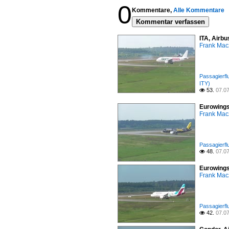
0
Kommentare,
Alle Kommentare
Kommentar verfassen
ITA, Airbu
Frank Mac
Passagierfl
ITY)
53.
07.0

Eurowings
Frank Mac
Passagierfl
48.
07.0

Eurowings
Frank Mac
Passagierfl
42.
07.0
