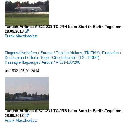
Turkish Airlines A 321-231 TC-JRN beim Start in Berlin-Tegel am
28.09.2013

Frank Maczkowicz
Fluggesellschaften / Europa / Turkish Airlines (TK-THY)
,
Flughäfen /
Deutschland / Berlin-Tegel "Otto Lilienthal" (TXL-EDDT)
,
Passagierflugzeuge / Airbus / A 321-100/200
1502.
25.01.2014

Turkish Airlines A 321-231 TC-JRB beim Start in Berlin-Tegel am
28.09.2013

Frank Maczkowicz