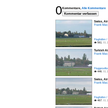
0
Kommentare,
Alle Kommentare
Kommentar verfassen
Swiss, Ai
Frank Mac
Flughäfen /
561.
01.

Turkish A
Frank Mac
Fluggesells
446.
01.

Swiss, Ai
Frank Mac
Flughäfen /
467.
01.
