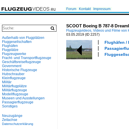
Forum
Kontakt
Impressum
SCOOT Boeing B 787-8 Dreamli
Flugzeugvideos, Videos und Filme von
03.05.2019
(ID 2257)
Außerhalb von Flugplätzen
Fluggesellschaften
Flughäfen / 
Flughäfen
Passagierflu
Flugplätze
Flugzeugwerke
Fluggesells
Fracht- und Transportflugzeuge
Geschäftsreiseflugzeuge
Government
Historische Flugzeuge
Hubschrauber
Kleinflugzeuge
Militär
Militärflugplätze
Militärflugzeuge
Modellflugzeuge
Museen und Ausstellungen
Passagierflugzeuge
Sonstiges
Neuzugänge
Zeitachse
Datenschutzerklärung