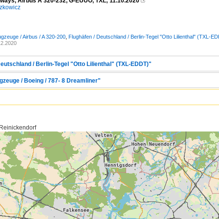
irways, Airbus A 320-232, G-EUUO, TXL; 11.10.2020

zkowicz
ugzeuge / Airbus / A 320-200
,
Flughäfen / Deutschland / Berlin-Tegel "Otto Lilienthal" (TXL-E
12.2020
eutschland / Berlin-Tegel "Otto Lilienthal" (TXL-EDDT)"
gzeuge / Boeing / 787- 8 Dreamliner"
 Reinickendorf