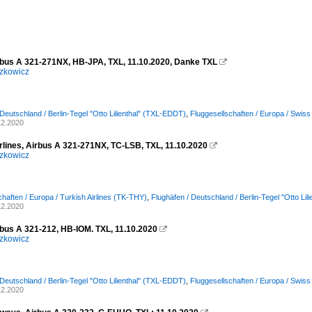
rbus A 321-271NX, HB-JPA, TXL, 11.10.2020, Danke TXL

zkowicz
 Deutschland / Berlin-Tegel "Otto Lilienthal" (TXL-EDDT)
,
Fluggesellschaften / Europa / Swis
12.2020
irlines, Airbus A 321-271NX, TC-LSB, TXL, 11.10.2020

zkowicz
chaften / Europa / Turkish Airlines (TK-THY)
,
Flughäfen / Deutschland / Berlin-Tegel "Otto Li
12.2020
rbus A 321-212, HB-IOM. TXL, 11.10.2020

zkowicz
 Deutschland / Berlin-Tegel "Otto Lilienthal" (TXL-EDDT)
,
Fluggesellschaften / Europa / Swis
12.2020