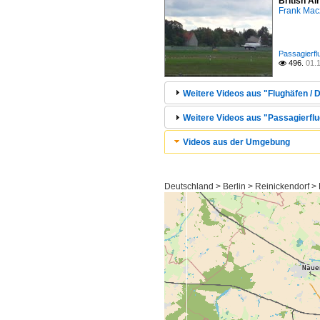
British A
Frank Mac
Passagierfl
496.
01.

Weitere Videos aus "Flughäfen / D
Weitere Videos aus "Passagierflu
Videos aus der Umgebung
Deutschland > Berlin > Reinickendorf >