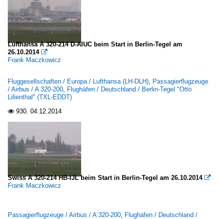
Lufthansa A 320-214 D-AIUC beim Start in Berlin-Tegel am
26.10.2014

Frank Maczkowicz
Fluggesellschaften / Europa / Lufthansa (LH-DLH)
,
Passagierflugzeuge
/ Airbus / A 320-200
,
Flughäfen / Deutschland / Berlin-Tegel "Otto
Lilienthal" (TXL-EDDT)
930.
04.12.2014

Swiss A 320-214 HB-IJL beim Start in Berlin-Tegel am 26.10.2014

Frank Maczkowicz
Passagierflugzeuge / Airbus / A 320-200
,
Flughäfen / Deutschland /