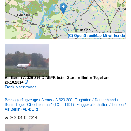
(C) OpenStreetMap-Mitwirkende
Air Berlin A 320-214 D-ABFK beim Start in Berlin-Tegel am
26.10.2014

Frank Maczkowicz
Passagierflugzeuge / Airbus / A 320-200
,
Flughäfen / Deutschland /
Berlin-Tegel "Otto Lilienthal" (TXL-EDDT)
,
Fluggesellschaften / Europa /
Air Berlin (AB-BER)
949.
04.12.2014
