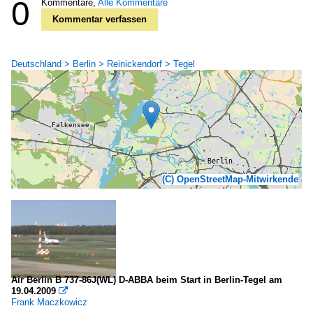
0
Kommentare,
Alle Kommentare
Kommentar verfassen
Deutschland > Berlin > Reinickendorf > Tegel
(C) OpenStreetMap-Mitwirkende
Air Berlin B 737-86J(WL) D-ABBA beim Start in Berlin-Tegel am
19.04.2009

Frank Maczkowicz