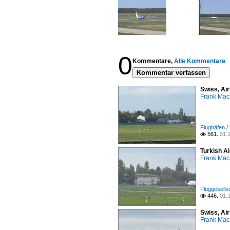
0
Kommentare,
Alle Kommentare
Kommentar verfassen
Swiss, Ai
Frank Mac
Flughäfen /
561.
01.

Turkish A
Frank Mac
Fluggesells
446.
01.

Swiss, Ai
Frank Mac