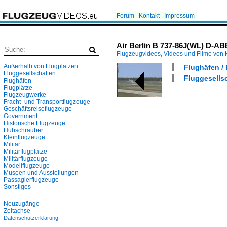
Forum
Kontakt
Impressum
Air Berlin B 737-86J(WL) D-ABB
Flugzeugvideos, Videos und Filme von
Außerhalb von Flugplätzen
Flughäfen / 
Fluggesellschaften
Fluggesellsc
Flughäfen
Flugplätze
Flugzeugwerke
Fracht- und Transportflugzeuge
Geschäftsreiseflugzeuge
Government
Historische Flugzeuge
Hubschrauber
Kleinflugzeuge
Militär
Militärflugplätze
Militärflugzeuge
Modellflugzeuge
Museen und Ausstellungen
Passagierflugzeuge
Sonstiges
Neuzugänge
Zeitachse
Datenschutzerklärung