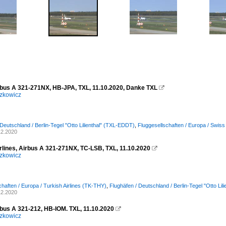
rbus A 321-271NX, HB-JPA, TXL, 11.10.2020, Danke TXL

zkowicz
 Deutschland / Berlin-Tegel "Otto Lilienthal" (TXL-EDDT)
,
Fluggesellschaften / Europa / Swis
12.2020
irlines, Airbus A 321-271NX, TC-LSB, TXL, 11.10.2020

zkowicz
chaften / Europa / Turkish Airlines (TK-THY)
,
Flughäfen / Deutschland / Berlin-Tegel "Otto Li
12.2020
rbus A 321-212, HB-IOM. TXL, 11.10.2020

zkowicz