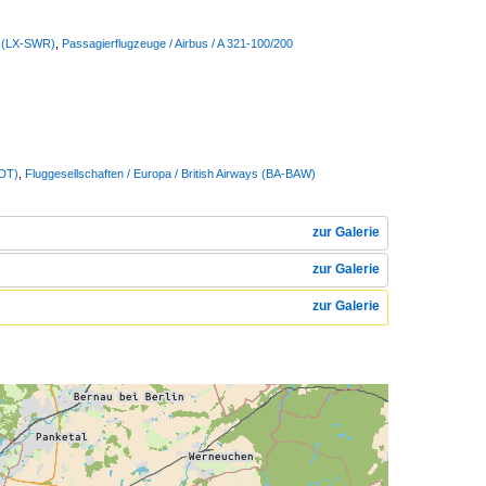
s (LX-SWR)
,
Passagierflugzeuge / Airbus / A 321-100/200
DDT)
,
Fluggesellschaften / Europa / British Airways (BA-BAW)
zur Galerie
zur Galerie
zur Galerie