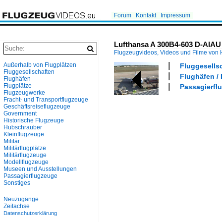
Forum
Kontakt
Impressum
Lufthansa A 300B4-603 D-AIAU "
Flugzeugvideos, Videos und Filme von
Außerhalb von Flugplätzen
Fluggesells
Fluggesellschaften
Flughäfen / 
Flughäfen
Flugplätze
Passagierflu
Flugzeugwerke
Fracht- und Transportflugzeuge
Geschäftsreiseflugzeuge
Government
Historische Flugzeuge
Hubschrauber
Kleinflugzeuge
Militär
Militärflugplätze
Militärflugzeuge
Modellflugzeuge
Museen und Ausstellungen
Passagierflugzeuge
Sonstiges
Neuzugänge
Zeitachse
Datenschutzerklärung