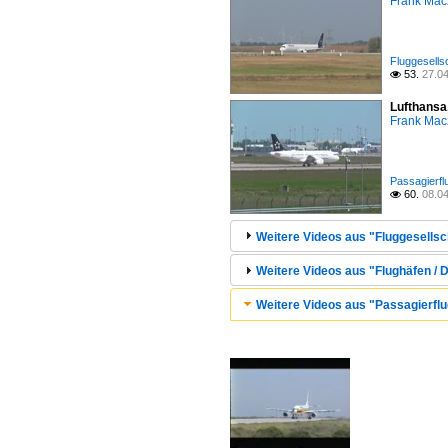
Frank Mac
Fluggesells
53.
27.0

Lufthansa
Frank Mac
Passagierfl
60.
08.0

Weitere Videos aus "Fluggesellsc
Weitere Videos aus "Flughäfen / D
Weitere Videos aus "Passagierflug