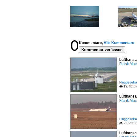
0
Kommentare,
Alle Kommentare
Kommentar verfassen
Lufthansa
Frank Mac
Fluggesells
19.
01.0

Lufthansa
Frank Mac
Fluggesells
22.
29.0

Lufthansa