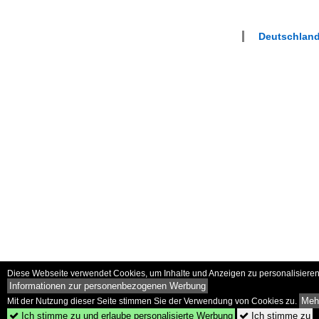
Deutschland 
Diese Webseite verwendet Cookies, um Inhalte und Anzeigen zu personalisieren 
Informationen zur personenbezogenen Werbung
Mehr
Mit der Nutzung dieser Seite stimmen Sie der Verwendung von Cookies zu.
Ich stimme zu und erlaube personalisierte Werbung
Ich stimme zu

