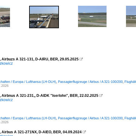
, Airbuzs A 321-131, D-AIRU, BER, 29.05.2025

zkowicz
chaften / Europa / Lufthansa (LH-DLH)
,
Passagierflugzeuge / Airbus / A 321-100/200
,
Flughäf
7.2026
, Airbnus A 321-231,, D-AIDK "Iserlohn", BER, 22.02.2025

zkowicz
chaften / Europa / Lufthansa (LH-DLH)
,
Passagierflugzeuge / Airbus / A 321-100/200
,
Flughäf
6.2026
, Airbus A 321-271NX, D-AIEO, BER, 04.09.2024
