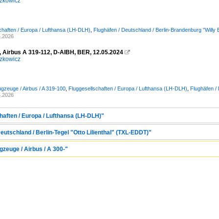
zkowicz
chaften / Europa / Lufthansa (LH-DLH)
,
Flughäfen / Deutschland / Berlin-Brandenburg "Will
4.2026
, Airbus A 319-112, D-AIBH, BER, 12.05.2024

zkowicz
ugzeuge / Airbus / A 319-100
,
Fluggesellschaften / Europa / Lufthansa (LH-DLH)
,
Flughäfen /
4.2026
haften / Europa / Lufthansa (LH-DLH)"
eutschland / Berlin-Tegel "Otto Lilienthal" (TXL-EDDT)"
zeuge / Airbus / A 300-"