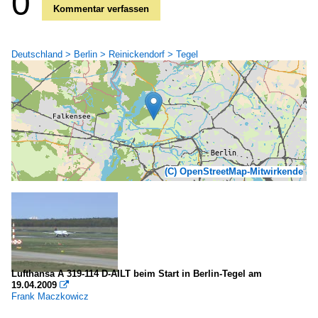
0
Kommentar verfassen
Deutschland > Berlin > Reinickendorf > Tegel
(C) OpenStreetMap-Mitwirkende
Lufthansa A 319-114 D-AILT beim Start in Berlin-Tegel am
19.04.2009

Frank Maczkowicz