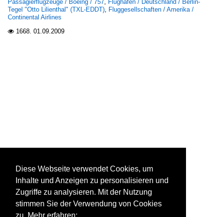
Passagierflugzeuge / Boeing / 757
,
Flughäfen / Deutschland / Berlin-
Tegel "Otto Lilienthal" (TXL-EDDT)
,
Fluggesellschaften / Amerika /
Continental Airlines
1668.
01.09.2009

Diese Webseite verwendet Cookies, um
Inhalte und Anzeigen zu personalisieren und
Zugriffe zu analysieren. Mit der Nutzung
stimmen Sie der Verwendung von Cookies
zu. Mehr erfahren: