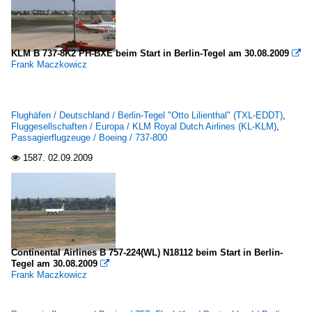
KLM B 737-8K2 PH-BXE beim Start in Berlin-Tegel am 30.08.2009

Frank Maczkowicz
Flughäfen / Deutschland / Berlin-Tegel "Otto Lilienthal" (TXL-EDDT)
,
Fluggesellschaften / Europa / KLM Royal Dutch Airlines (KL-KLM)
,
Passagierflugzeuge / Boeing / 737-800
1587.
02.09.2009

Continental Airlines B 757-224(WL) N18112 beim Start in Berlin-
Tegel am 30.08.2009

Frank Maczkowicz