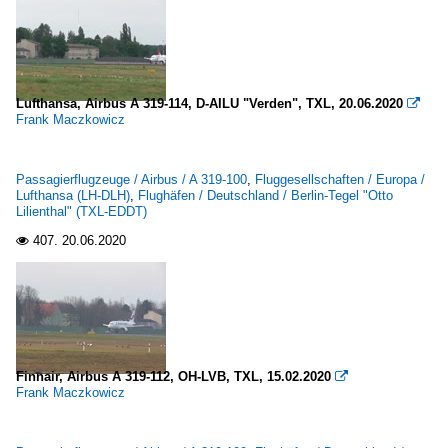
Lufthansa, Airbus A 319-114, D-AILU "Verden", TXL, 20.06.2020

Frank Maczkowicz
Passagierflugzeuge / Airbus / A 319-100
,
Fluggesellschaften / Europa /
Lufthansa (LH-DLH)
,
Flughäfen / Deutschland / Berlin-Tegel "Otto
Lilienthal" (TXL-EDDT)
407.
20.06.2020

Finnair, Airbus A 319-112, OH-LVB, TXL, 15.02.2020

Frank Maczkowicz