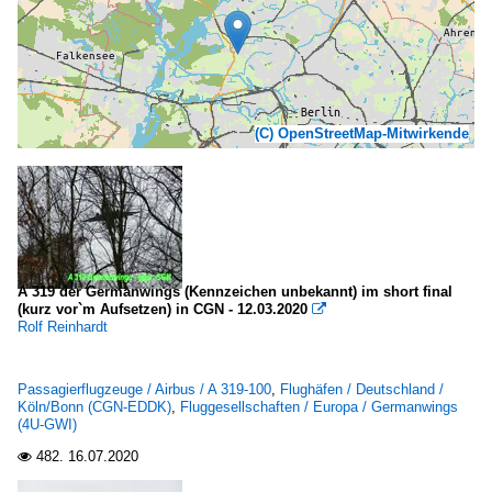
(C) OpenStreetMap-Mitwirkende
A 319 der Germanwings (Kennzeichen unbekannt) im short final
(kurz vor`m Aufsetzen) in CGN - 12.03.2020

Rolf Reinhardt
Passagierflugzeuge / Airbus / A 319-100
,
Flughäfen / Deutschland /
Köln/Bonn (CGN-EDDK)
,
Fluggesellschaften / Europa / Germanwings
(4U-GWI)
482.
16.07.2020
