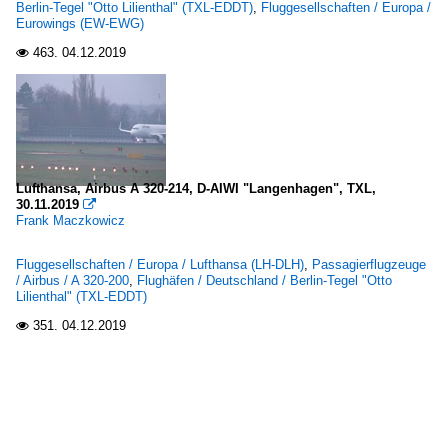
Berlin-Tegel "Otto Lilienthal" (TXL-EDDT)
,
Fluggesellschaften / Europa /
Eurowings (EW-EWG)
463.
04.12.2019

Lufthansa, Airbus A 320-214, D-AIWI "Langenhagen", TXL,
30.11.2019

Frank Maczkowicz
Fluggesellschaften / Europa / Lufthansa (LH-DLH)
,
Passagierflugzeuge
/ Airbus / A 320-200
,
Flughäfen / Deutschland / Berlin-Tegel "Otto
Lilienthal" (TXL-EDDT)
351.
04.12.2019
