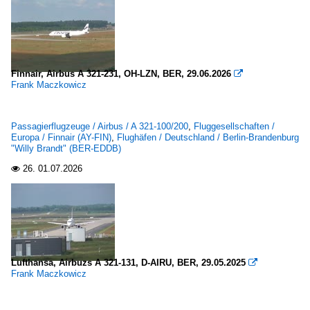
Finnair, Airbus A 321-231, OH-LZN, BER, 29.06.2026

Frank Maczkowicz
Passagierflugzeuge / Airbus / A 321-100/200
,
Fluggesellschaften /
Europa / Finnair (AY-FIN)
,
Flughäfen / Deutschland / Berlin-Brandenburg
"Willy Brandt" (BER-EDDB)
26.
01.07.2026

Lufthansa, Airbuzs A 321-131, D-AIRU, BER, 29.05.2025

Frank Maczkowicz