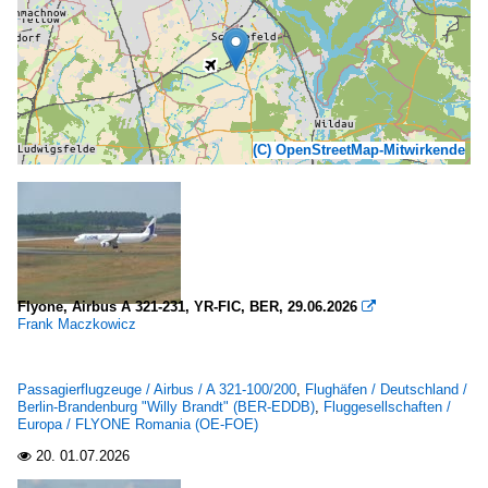
(C) OpenStreetMap-Mitwirkende
Flyone, Airbus A 321-231, YR-FIC, BER, 29.06.2026

Frank Maczkowicz
Passagierflugzeuge / Airbus / A 321-100/200
,
Flughäfen / Deutschland /
Berlin-Brandenburg "Willy Brandt" (BER-EDDB)
,
Fluggesellschaften /
Europa / FLYONE Romania (OE-FOE)
20.
01.07.2026
