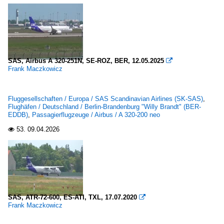
SAS, Airbus A 320-251N, SE-ROZ, BER, 12.05.2025

Frank Maczkowicz
Fluggesellschaften / Europa / SAS Scandinavian Airlines (SK-SAS)
,
Flughäfen / Deutschland / Berlin-Brandenburg "Willy Brandt" (BER-
EDDB)
,
Passagierflugzeuge / Airbus / A 320-200 neo
53.
09.04.2026

SAS, ATR-72-600, ES-ATI, TXL, 17.07.2020

Frank Maczkowicz