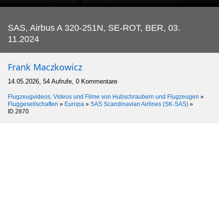
SAS, Airbus A 320-251N, SE-ROT, BER, 03.
11.2024
Frank Maczkowicz
14.05.2026, 54 Aufrufe, 0 Kommentare
Flugzeugvideos, Videos und Filme von Hubschraubern und Flugzeugen
»
Fluggesellschaften
»
Europa
»
SAS Scandinavian Airlines (SK-SAS)
»
ID 2870