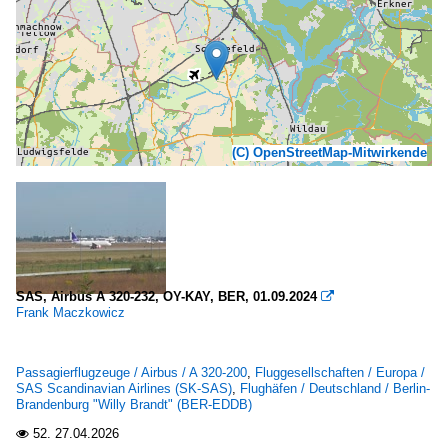
(C) OpenStreetMap-Mitwirkende
SAS, Airbus A 320-232, OY-KAY, BER, 01.09.2024

Frank Maczkowicz
Passagierflugzeuge / Airbus / A 320-200
,
Fluggesellschaften / Europa /
SAS Scandinavian Airlines (SK-SAS)
,
Flughäfen / Deutschland / Berlin-
Brandenburg "Willy Brandt" (BER-EDDB)
52.
27.04.2026
